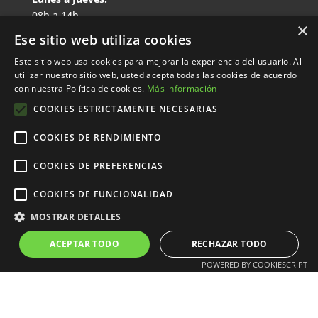
08h a 14h
×
16h a 19h
Ese sitio web utiliza cookies
Viernes:
Este sitio web usa cookies para mejorar la experiencia del usuario. Al
08h a 14h
utilizar nuestro sitio web, usted acepta todas las cookies de acuerdo
con nuestra Política de cookies.
Más información
COOKIES ESTRICTAMENTE NECESARIAS
Gravats a l’Instant S.C.P.
Av. Meridiana, 346 – Local D
COOKIES DE RENDIMIENTO
Barcelona – 08027
COOKIES DE PREFERENCIAS
Teléfono:
933 114 725
WhatsApp: 615 429 654
COOKIES DE FUNCIONALIDAD
gravats@gravats.com
MOSTRAR DETALLES
ACEPTAR TODO
RECHAZAR TODO
Open
POWERED BY COOKIESCRIPT
chaty