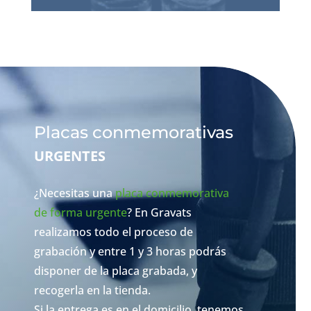
Placas conmemorativas
URGENTES
¿Necesitas una
placa conmemorativa
de forma urgente
? En Gravats
realizamos todo el proceso de
grabación y e
ntre 1 y 3 horas podrás
disponer de la placa grabada, y
recogerla en la tienda.
Si la entrega es en el domicilio, tenemos