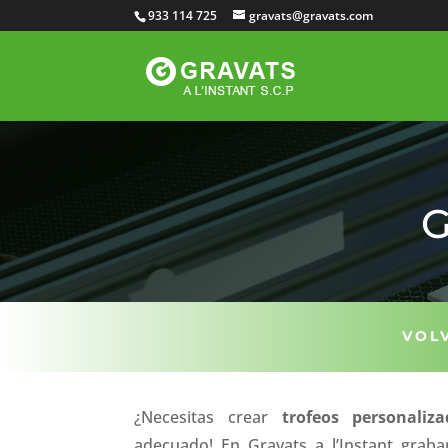
933 114 725
gravats@gravats.com
G
VOL
¿Necesitas crear
trofeos personaliza
adecuado! En Gravats a l’Instant grab