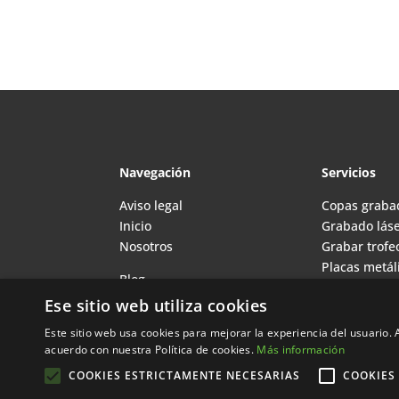
Navegación
Servicios
Aviso legal
Copas graba
Inicio
Grabado láse
Nosotros
Grabar trofe
Placas metál
Blog
grabadas
Ese sitio web utiliza cookies
Grabado en 
Barcelona
Este sitio web usa cookies para mejorar la experiencia del usuario. A
acuerdo con nuestra Política de cookies.
Más información
COOKIES ESTRICTAMENTE NECESARIAS
COOKIES