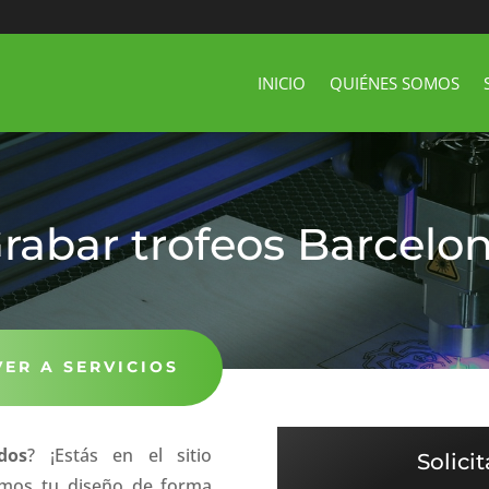
INICIO
QUIÉNES SOMOS
rabar trofeos Barcelo
VER A SERVICIOS
dos
? ¡Estás en el sitio
Solici
amos tu diseño de forma