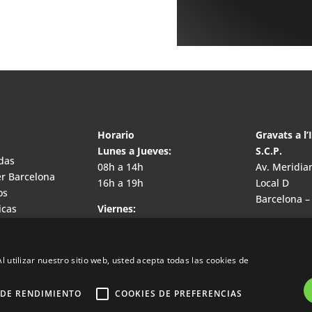
Horario
Gravats a l’
Lunes a Jueves:
S.C.P.
das
08h a 14h
Av. Meridia
r Barcelona
16h a 19h
Local D
os
Barcelona –
icas
Viernes:
08h a 14h
Teléfono:
93
cuero
WhatsApp: 
gravats@gr
l utilizar nuestro sitio web, usted acepta todas las cookies de
 DE RENDIMIENTO
COOKIES DE PREFERENCIAS